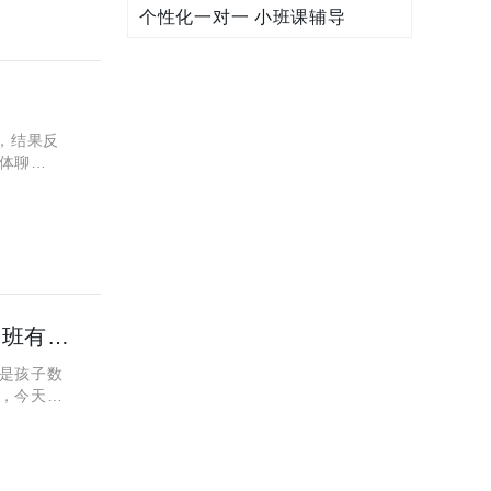
个性化一对一 小班课辅导
，结果反
体聊
些东西，得
高中数学偏科成绩差怎么办？报咸阳秦学伊顿教育的辅导班有用吗？
是孩子数
，今天小
？ 有些