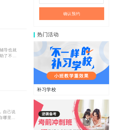
确认预约
热门活动
辅导也就
助了不少
么
一
补习学校
，自己说
自哪里
r fǎn