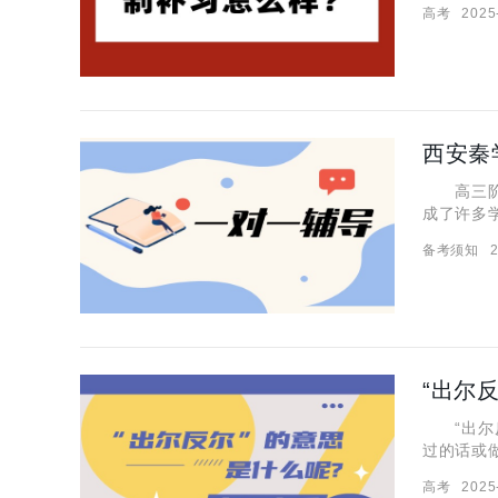
高考
2025
家长咨询
西安秦
高三阶段
成了许多
学生提升
备考须知
2
样？ 一
“出尔
“出尔反
过的话或
吗？有什么
高考
2025
ěr 成