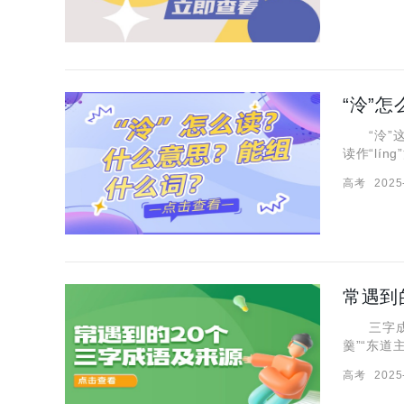
“泠”
“泠”这
读作“lí
一起瞧瞧这
高考
2025
凉;冷清。
常遇到
三字成语
羹”“东
大家来分
高考
2025
进门叫作