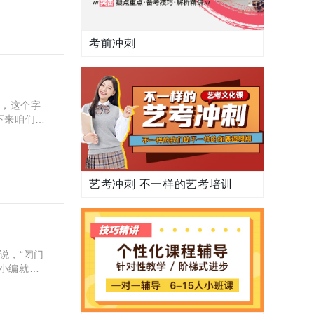
考前冲刺
系，这个字
下来咱们就
思 形容清
艺考冲刺 不一样的艺考培训
说，“闭门
，小编就给
拒绝客人