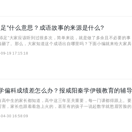
添足”什么意思？成语故事的来源是什么?
足”大家应该听到过很多次，简单来说，就是做了多余且不必要的事
搞砸了。那么，大家知道这个成语出自哪里吗？下面小编就来给大家具
画蛇添足”什么意思？ 1.做事不可多此一举，否则有时还会失去一
-09-19 17:15:18
弄巧成拙。（多此一举，不仅无益，反而有害。） 2.无
中生的家长都知道，高中这三年至关重要，每一门课都得跟上。要
厉害，家长也跟着着急上火的，甚至有的孩子一说起数学就愁眉苦脸的
大家来聊一聊高中数学该如何提升。 高中数学偏科成绩差怎么办
-04-30 16:58:09
不好，是因为基础没打扎实。从初中甚至小学的时候开始，公式这