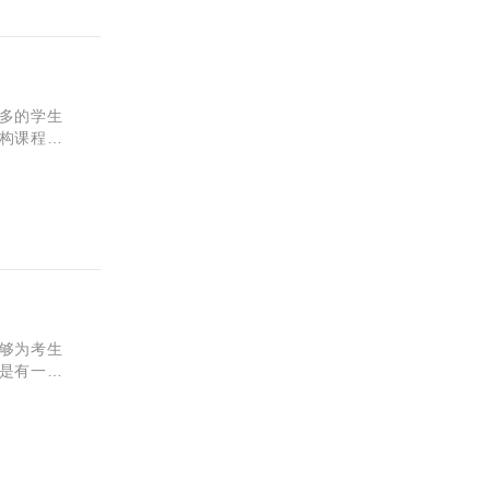
？
多的学生
构课程设
们的辅导
够为考生
是有一定
班？辅导