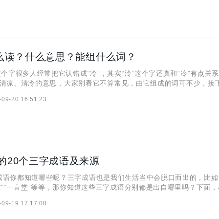
怎么读？什么意思？能组什么词？
个字很多人经常把它认错成“冷”，其实“泠”这个字还真和“冷”有点关
ng”清凉、清冷的意思，大家别看它不算常见，由它组成的词可不少，接
些带着“泠”字的词都有啥。 “泠” 【拼音 】líng “泠”的意
-09-20 16:51:23
 “泠”字由“水”和“
的20个三字成语及来源
你都知道哪些呢？三字成语也是我们生活当中会脱口而出的，比如
道主”“一言堂”等等，那你知道这些三字成语分别都是出自哪里吗？下面
享分享！ 1.闭门羹 解析：出自唐代冯贽《云仙杂记》。指主人
-09-19 17:17:00
让客人吃闭门羹。 2.敲门砖 解析：出自宋代