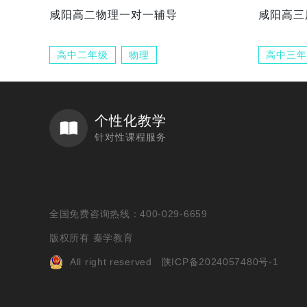
咸阳高二物理一对一辅导
咸阳高三
高中二年级
物理
高中三年
个性化教学
针对性课程服务
全国免费咨询热线：400-029-6659
版权所有 秦学教育
All right reserved
陕ICP备2024057480号-1