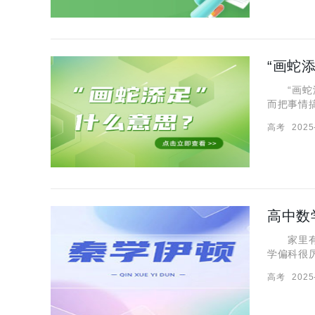
“画蛇
“画蛇添
而把事情
聊！ “
高考
2025
不偿失，
家里有高
学偏科很
编就来跟
高考
2025
孩子数学