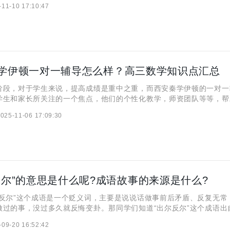
-11-10 17:10:47
，西安秦学伊顿全日制补习怎么样？下面，小编就给大家来分享分
学伊顿一对一辅导怎么样？高三数学知识点汇总
，对于学生来说，提高成绩是重中之重，而西安秦学伊顿的一对一
学生和家长所关注的一个焦点，他们的个性化教学，师资团队等等，帮
成绩，下面小编就给大家来简单介绍一下，西安秦学伊顿一对一辅导怎
025-11-06 17:09:30
、西安秦学伊顿一对一辅导怎么样？ 西安秦学伊顿教育针对一对
反尔”的意思是什么呢?成语故事的来源是什么?
尔”这个成语是一个贬义词，主要是说说话做事前后矛盾、反复无常
做过的事，没过多久就反悔变卦。那同学们知道“出尔反尔”这个成语出
样的故事呢？下面，一起来跟小编看看吧！ 出尔反尔 拼音 chū ě
-09-20 16:52:42
语解释 尔：你； 反：同“返”；回。