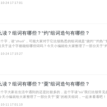
-10-24 17:17:01
：ài wū jí wū 解释：“爱屋及乌”的意
怎么读？组词有哪些？“灼”组词造句有哪些？
字，读“zhuó”，可能大家对于它比较熟悉的组词就是“烧灼”“灼热”“
道关于这个字都能组哪些词吗？今天小编就给大家整理了一部分关于“灼
起来看看吧！ 一、“灼”怎么读？组词有哪些？ 拼音：zhuó 解
-10-24 17:15:27
；火烫。 2. 形容 明亮，
怎么读？组词有哪些？“粟”组词造句有哪些？
个字大家在生活中遇到的还是比较多的，这个字读“sù”我们比较常见
子”今天小编就给大家整理了一部分关于“粟”的相关组词，一起来看看
”怎么读？组词有哪些？ 拼音：sù 解释：1. 名词 谷子。谷类作
-10-11 17:01:10
就成小米，供食用，茎可喂牲口。旧时泛称