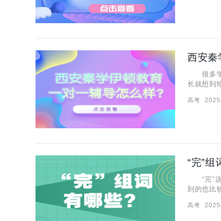
很多学生
长就想到
西安秦学
高考
2025
学伊顿教
“完”
“完”这
到的也比
一部分，
高考
2025
备、完毕