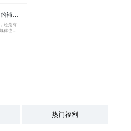
高三了找一对一辅导还有用吗？西安未央区有没有评价好的辅导机构
，还是有
规律也是
虑。接下
热门福利