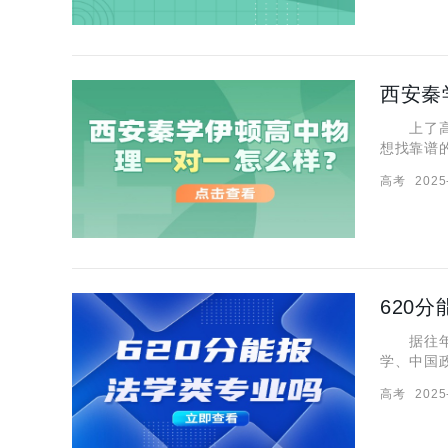
上了高三
想找靠谱
到许多人
高考
2025
家来好好
620
据往年的
学、中国
一定的教
高考
2025
法学类专