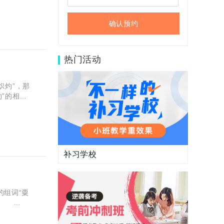
确认预约
热门活动
炽灼”，那
”的相关
释：1.
补习学校
的组词“粟
吧！
物，籽实碾