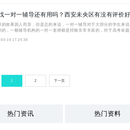
效果因人而异，但是总的来说，一对一辅导对于大部分的学生来说
助的，一般辅导机构的一对一老师都是经验非常丰富的，对于高考命题
研究的能够为学生提供高质量的教学和指导。但也有很多的家长心存疑
-03-19 17:24:38
就跟各位学生和家长来聊一聊高三找一对一辅导还有用没有？
1
2
下一页
热门资讯
热门资料