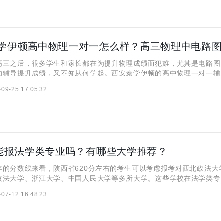
之后，很多学生和家长都在为提升物理成绩而犯难，尤其是电路图
的辅导提升成绩，又不知从何学起。西安秦学伊顿的高中物理一对一辅
的关注，他们能帮助学生们进行查漏补缺、掌握技巧等等。接下来，小
-09-25 17:05:32
聊一聊西安秦学伊顿高中物理一对一怎么样？以及高三物理的电路
分能报法学类专业吗？有哪些大学推荐？
分数线来看，陕西省620分左右的考生可以考虑报考对西北政法大
政法大学、浙江大学、中国人民大学等多所大学。这些学校在法学类专
学实力和就业保障，为考生提供了良好的学习和实践环境。 一、62
-07-12 16:48:23
业吗？ 2025年620分是可以报考法学类专业的，但