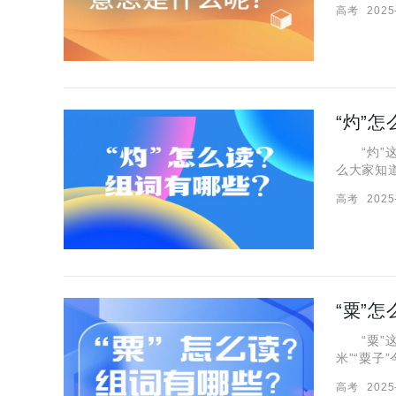
高考
2025
呢? 拼音
“灼”
“灼”这个
么大家知
组词，一
高考
2025
动词 火烧
“粟”
“粟”这
米”“粟
一、“粟
高考
2025
去皮以后