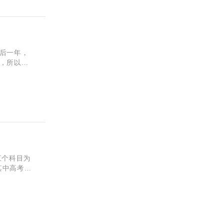
后一年，
，所以很
子提升学
三个科目为
其中高考语
常会担心