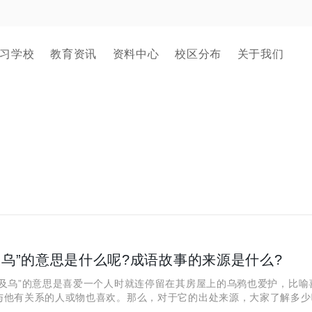
习学校
教育资讯
资料中心
校区分布
关于我们
及乌”的意思是什么呢?成语故事的来源是什么?
乌”的意思是喜爱一个人时就连停留在其房屋上的乌鸦也爱护，比喻
与他有关系的人或物也喜欢。那么，对于它的出处来源，大家了解多少
跟小编来一起仔细了解一下这个四字成语吧！ 一、“爱屋及乌”的意