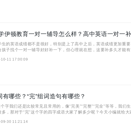
的英语成绩都不是很好，特别是上了高中之后，英语成绩更加重要
给孩子找个一对一辅导好好补一下，但心理就在想，这要补多久才能有
伊顿教育一对一辅导怎么样？下面小编就来跟各位好好聊一下。 一
-10-11 17:00:09
育一对一辅导怎么样？ 小编了解到西安秦学伊顿教育为了帮助
组词有哪些？“完”组词造句有哪些？
个字我们还是比较常见且常用的，像“完美”“完整”“完全”等等，我们
较多，那对于“完”这个字的四字成语大家了解多少呢？今天小编就给大
一起来看看吧！ 一、“完”字在开头的词语 完美、完全、完整、
-09-30 11:21:14
、完聚、完成、完颜、完了、完婚、完中、完丽、