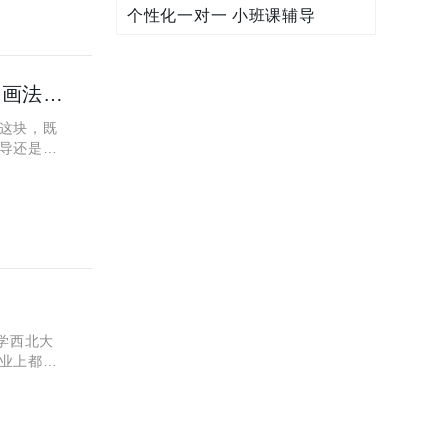
个性化一对一 小班课辅导
西安秦学伊顿高中物理一对一怎么样？高三物理中电路图画法分享
这块，既
导还是受
编就跟大
学西北大
业上都有
0分能报