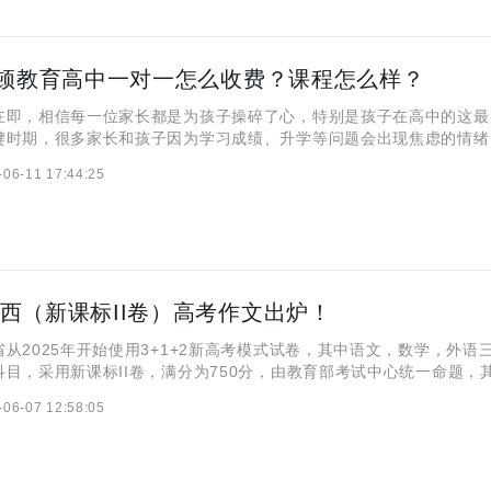
顿教育高中一对一怎么收费？课程怎么样？
，相信每一位家长都是为孩子操碎了心，特别是孩子在高中的这最
键时期，很多家长和孩子因为学习成绩、升学等问题会出现焦虑的情绪
会在这个阶段，选择给孩子找个靠谱的高中一对一辅导课程，来帮助孩
-06-11 17:44:25
最近，就有很多西安的家长咨询小编，西安伊顿教育的高中一对一
5陕西（新课标II卷）高考作文出炉！
2025年开始使用3+1+2新高考模式试卷，其中语文，数学，外语
科目，采用新课标II卷，满分为750分，由教育部考试中心统一命题，
一直以来，都是许多学生所面临的一大难题，相信同学们在考试当中常
-06-07 12:58:05
文立意是否准确，想要克服这一难点，同学们就要