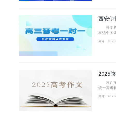
西安伊
升学在即
在这个关
多家长就
高考
2025
习成绩。
202
陕西省从
统一高考
文中作文
高考
2025
自己的作