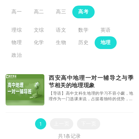
高一
高二
高三
高考
理综
文综
语文
数学
英语
物理
化学
生物
历史
地理
政治
西安高中地理一对一辅导之与季
节相关的地理现象
【导语】高中文科生地理的学习不容小觑，地
理作为一门选课来说，占据着独特的优势，尤
其是针对文科生来说，地理的背诵、计算、理
解、抽象更是让考生吃到了苦头。今天小编盘
点了一些关于高中地理中和些季节相关的地理
现象，一起来看下 与季节相关的地理现象有
上一页
下一页
1
哪些？ 一、地球运动 1、近日点在1月
共1条记录